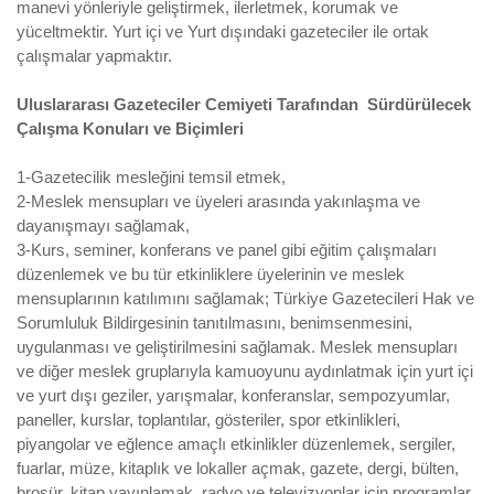
manevi yönleriyle geliştirmek, ilerletmek, korumak ve
yüceltmektir. Yurt içi ve Yurt dışındaki gazeteciler ile ortak
çalışmalar yapmaktır.
Uluslararası Gazeteciler Cemiyeti Tarafından Sürdürülecek
Çalışma Konuları ve Biçimleri
1-Gazetecilik mesleğini temsil etmek,
2-Meslek mensupları ve üyeleri arasında yakınlaşma ve
dayanışmayı sağlamak,
3-Kurs, seminer, konferans ve panel gibi eğitim çalışmaları
düzenlemek ve bu tür etkinliklere üyelerinin ve meslek
mensuplarının katılımını sağlamak; Türkiye Gazetecileri Hak ve
Sorumluluk Bildirgesinin tanıtılmasını, benimsenmesini,
uygulanması ve geliştirilmesini sağlamak. Meslek mensupları
ve diğer meslek gruplarıyla kamuoyunu aydınlatmak için yurt içi
ve yurt dışı geziler, yarışmalar, konferanslar, sempozyumlar,
paneller, kurslar, toplantılar, gösteriler, spor etkinlikleri,
piyangolar ve eğlence amaçlı etkinlikler düzenlemek, sergiler,
fuarlar, müze, kitaplık ve lokaller açmak, gazete, dergi, bülten,
broşür, kitap yayınlamak, radyo ve televizyonlar için programlar