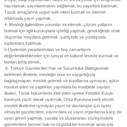
hazırlamak, yayınlanmasını sağlamak, bu yayınlara katılmak;
Tüzük amaçlarına uygun web sitesi kurmak ve internet
ortamında yayın yapmak,
4- Mesleği ilgilendiren sorunları incelemek, çözüm yollarını
bulmak için ilgili kuruluşlarla işbirliği yapmak, gerektiğinde ortak
oluşumlar meydana getirmek, yurtiçinde ve yurtdışında
toplantılara katılmak,
5-Üyelerinin yararlanmaları ve boş zamanlarını
değerlendirebilmeleri için sosyal ve kültürel tesisler kurmak ve
bunları tefriş etmek,
6- Türkiye Gazetecileri Hak ve Sorumluluk Bildirgesinde
belirlenen ilkelerle, mesleğin onur ve saygınlığıyla
bağdaşmayan, meslek gelenek ve kurallarına uymayan, aykırı
hareket eden ve yaptıkları yayınlarla bu maddede sayılan
ilkeleri, Tüzük hükümlerini ihlal eden üyeleri Yönetim Kurulu
kararıyla yazılı olarak uyarmak, Onur Kuruluna sevk etmek;
meslek ilkelerine uymayan yayın ve davranışlar için üyesi
olmayan gazetecilere, yayıncılara ve yayın organlarına karşı da
uyarı görevi yapmak; yasalar ve uluslararası sözleşmelerle
gazetecilere tanınan hak ve özgürlükleri korumak amacıyla