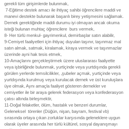
gerekli tüm girişimlerde bulunmak,
7-Eğitime destek amacı ile ihtiyaç sahibi öğrencilere maddi ve
manevi destekte bulunarak başarılı birey yetişmesini sağlamak.
Dernek gerektiğinde maddi durumu iyi olmayan ancak okuma
isteği bulunan muhtaç öğrencilere burs vermek,
8- Her türlü menkul- gayrimenkul, demirbaşlar satın alabilir,
9-Cemiyet faaliyetleri için ihtiyaç duyulan taşınır, taşınmaz mal
satın almak, satmak, kiralamak, kiraya vermek ve taşınmazlar
üzerinde ayni hak tesis etmek,
10-Amaçlarını gerçekleştirmek üzere uluslararası faaliyette
veya işbirliğinde bulunmak, yurtiçinde veya yurtdışında gerekli
görülen yerlerde temsilcilikler, ,şubeler açmak, yurtiçinde veya
yurtdışında kurulmuş veya kurulacak dernek ve üst kuruluşlara
üye olmak, Aynı amaçla faaliyet gösteren dernekler ve
cemiyetler ile bir araya gelerek federasyon veya konfederasyon
çatısı altında birleşmektir,
11-Doğal felaketler, ölüm, hastalık ve benzeri durumlar,
Geleneksel törenler (Düğün, nişan, bayram, festival vb)
sırasında ortaya çıkan zorluklar karşısında geleneklere uygun
olarak üyeler arasında her türlü kültürel, sosyal dayanışmayı