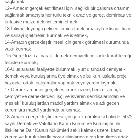
sağlamak,
12--Amacın gerçekleştirilmesi için sağlıklı bir çalışma ortamını
sağlamak amacıyla her türlü teknik araç ve gereç, demirbaş ve
kırtasiye malzemelerini temin etmek,
13-İhtiyaç duyduğu gelirleri temin etmek amacıyla iktisadi, ticari
ve sanayi işletmeler kurmak ve işletmek,
14-Amacın gerçekleştirilmesi için gerek görülmesi durumunda
vakıf kurmak,
15-Gerekli izin alınarak, dernek-cemiyetlerin izinle kurabileceği
tesisleri kurmak,
16-Uluslararası faaliyette bulunmak, yurt dışındaki cemiyet -
dernek veya kuruluşlarına üye olmak ve bu kuruluşlarla proje
bazında ortak çalışmalar yapmak veya yardımlaşmak,
17-Dernek amacını gerçekleştirmek üzere, benzer amaçlı
cemiyet ve derneklerden, işçi ve işveren sendikalarından ve
meslekî kuruluşlardan maddî yardım almak ve adı geçen
kurumlara maddî yardımda bulunmak,
18-Amacın gerçekleştirilmesi için gerek görülmesi halinde, 5072
sayılı Dernek ve Vakıfların Kamu Kurum ve Kuruluşları ile
İlişkilerine Dair Kanun hükümleri saklı kalmak üzere, kamu
kurum ve kuruluşları ile görev alanlarına giren konularda ortak