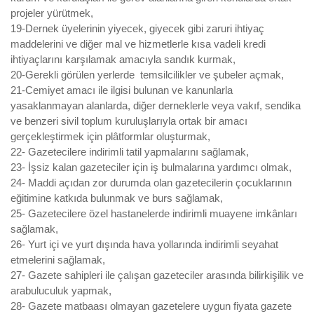
projeler yürütmek,
19-Dernek üyelerinin yiyecek, giyecek gibi zaruri ihtiyaç
maddelerini ve diğer mal ve hizmetlerle kısa vadeli kredi
ihtiyaçlarını karşılamak amacıyla sandık kurmak,
20-Gerekli görülen yerlerde temsilcilikler ve şubeler açmak,
21-Cemiyet amacı ile ilgisi bulunan ve kanunlarla
yasaklanmayan alanlarda, diğer derneklerle veya vakıf, sendika
ve benzeri sivil toplum kuruluşlarıyla ortak bir amacı
gerçekleştirmek için plâtformlar oluşturmak,
22- Gazetecilere indirimli tatil yapmalarını sağlamak,
23- İşsiz kalan gazeteciler için iş bulmalarına yardımcı olmak,
24- Maddi açıdan zor durumda olan gazetecilerin çocuklarının
eğitimine katkıda bulunmak ve burs sağlamak,
25- Gazetecilere özel hastanelerde indirimli muayene imkânları
sağlamak,
26- Yurt içi ve yurt dışında hava yollarında indirimli seyahat
etmelerini sağlamak,
27- Gazete sahipleri ile çalışan gazeteciler arasında bilirkişilik ve
arabuluculuk yapmak,
28- Gazete matbaası olmayan gazetelere uygun fiyata gazete