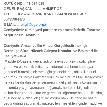
KÜTÜK NO... 41-034-038
GENEL BAŞKAN......... AHMET ÖZ
TEL....... 0.262.4525324- 0.543.5984470 WHATSAP...
05435984470
E MAİL ...
bilgi@ugc.org.tr
Cemiyetimiz tüm siyasi partilere eşit mesafededir. Tarafsız
özgür basını savunur.
Cemiyetin Amacı ve Bu Amacı Gerçekleştirmek İçin
Dernekçe Sürdürülecek Çalışma Konuları ve Biçimleri İle
Faaliyet Alanı
Madde 2
-Gazete, dergi, radyo, televizyon gibi yazılı, işitsel,
görsel ve elektronik iletişim ve internet alanlarını kapsayan
gazetecilik mesleğini; mesleğin geleneklerini, ahlak ilkelerini
korumak; “Türkiye Gazetecileri Hak ve Sorumluluk Bildirgesi”nin
herkes tarafından benimsenmesini, geliştirilmesini korunmasını,
toplumda yaygınlaşmasını sağlamak, herkesin bilgi edinme,
halkın doğru haber alma ve gerçekleri öğrenme hakkını, iletişim,
düşünce açıklama, eleştiri ve yorum hakkı ile ifade ve basın
özgürlüğünü savunmak; gazetecileri meslekleri içinde maddi ve