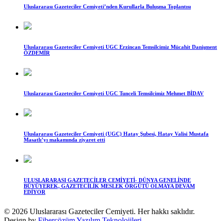
Uluslararası Gazeteciler Cemiyeti’nden Kurullarla Buluşma Toplantısı
Uluslararası Gazeteciler Cemiyeti UGC Erzincan Temsilcimiz Mücahit Danişment
ÖZDEMİR
Uluslararası Gazeteciler Cemiyeti UGC Tunceli Temsilcimiz Mehmet BİDAV
Uluslararası Gazeteciler Cemiyeti (UGC) Hatay Şubesi, Hatay Valisi Mustafa
Masatlı’yı makamında ziyaret etti
ULUSLARARASI GAZETECİLER CEMİYETİ- DÜNYA GENELİNDE
BÜYÜYEREK, GAZETECİLİK MESLEK ÖRGÜTÜ OLMAYA DEVAM
EDİYOR
© 2026 Uluslararası Gazeteciler Cemiyeti. Her hakkı saklıdır.
Design by
Fiberçözüm Yazılım Teknolojileri