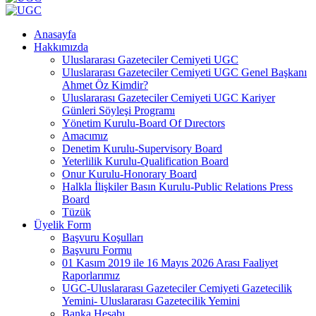
Anasayfa
Hakkımızda
Uluslararası Gazeteciler Cemiyeti UGC
Uluslararası Gazeteciler Cemiyeti UGC Genel Başkanı
Ahmet Öz Kimdir?
Uluslararası Gazeteciler Cemiyeti UGC Kariyer
Günleri Söyleşi Programı
Yönetim Kurulu-Board Of Dırectors
Amacımız
Denetim Kurulu-Supervisory Board
Yeterlilik Kurulu-Qualification Board
Onur Kurulu-Honorary Board
Halkla İlişkiler Basın Kurulu-Public Relations Press
Board
Tüzük
Üyelik Form
Başvuru Koşulları
Başvuru Formu
01 Kasım 2019 ile 16 Mayıs 2026 Arası Faaliyet
Raporlarımız
UGC-Uluslararası Gazeteciler Cemiyeti Gazetecilik
Yemini- Uluslararası Gazetecilik Yemini
Banka Hesabı