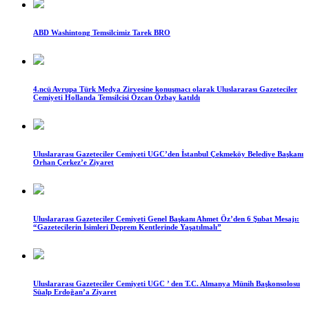
ABD Washintong Temsilcimiz Tarek BRO
4.ncü Avrupa Türk Medya Zirvesine konuşmacı olarak Uluslararası Gazeteciler
Cemiyeti Hollanda Temsilcisi Özcan Özbay katıldı
Uluslararası Gazeteciler Cemiyeti UGC’den İstanbul Çekmeköy Belediye Başkanı
Orhan Çerkez’e Ziyaret
Uluslararası Gazeteciler Cemiyeti Genel Başkanı Ahmet Öz’den 6 Şubat Mesajı:
“Gazetecilerin İsimleri Deprem Kentlerinde Yaşatılmalı”
Uluslararası Gazeteciler Cemiyeti UGC ’ den T.C. Almanya Münih Başkonsolosu
Süalp Erdoğan’a Ziyaret