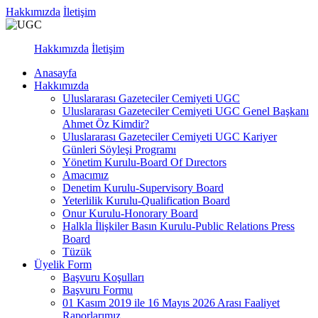
Hakkımızda
İletişim
Hakkımızda
İletişim
Anasayfa
Hakkımızda
Uluslararası Gazeteciler Cemiyeti UGC
Uluslararası Gazeteciler Cemiyeti UGC Genel Başkanı
Ahmet Öz Kimdir?
Uluslararası Gazeteciler Cemiyeti UGC Kariyer
Günleri Söyleşi Programı
Yönetim Kurulu-Board Of Dırectors
Amacımız
Denetim Kurulu-Supervisory Board
Yeterlilik Kurulu-Qualification Board
Onur Kurulu-Honorary Board
Halkla İlişkiler Basın Kurulu-Public Relations Press
Board
Tüzük
Üyelik Form
Başvuru Koşulları
Başvuru Formu
01 Kasım 2019 ile 16 Mayıs 2026 Arası Faaliyet
Raporlarımız