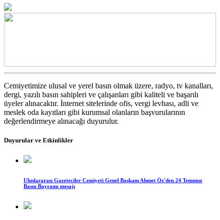
Cemiyetimize ulusal ve yerel basın olmak üzere, radyo, tv kanalları,
dergi, yazılı basın sahipleri ve çalışanları gibi kaliteli ve başarılı
üyeler alınacaktır. İnternet sitelerinde ofis, vergi levhası, adli ve
meslek oda kayıtları gibi kurumsal olanların başvurularının
değerlendirmeye alınacağı duyurulur.
Duyurular ve Etkinlikler
Uluslararası Gazeteciler Cemiyeti Genel Başkanı Ahmet Öz'den 24 Temmuz
Basın Bayramı mesajı